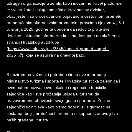
udruge i organizacije u zemlji, kao i inozemne
travel
platform
e
te svi pružatelji usluge smještaja kroz sustav eVisitor,
obaviješteni su o očekivanom pojačanom cestovnom prometu i
preporučenim alternativnim prometnim pravcima tijekom 4., 5. i
6. srpnja 2025. godine te upućeni da redovito prate sve
detaljne i aktualne informacije koje su dostupne na službenoj
stranici Hrvatskog autokluba
(
https://www.hak.hr/vijest/2345/koncert-promet-zagreb-
2025
), koja se ažurira na dnevnoj bazi.
S obzirom na važnost i potrebnu širinu ove informacije,
Ministarstvo turizma i sporta te Hrvatska turistička zajednica i
ovim putem pozivaju sve lokalne i regionalne turističke
zajednice kao i sve pružatelje usluga u turizmu da
pravovremeno obavijeste svoje goste i partnere. Želimo
zajednički učiniti sve kako bismo doprinijeli sigurnosti na
cestama, boljoj protočnosti prometa i ukupnom zadovoljstvu
naših građana i turista.