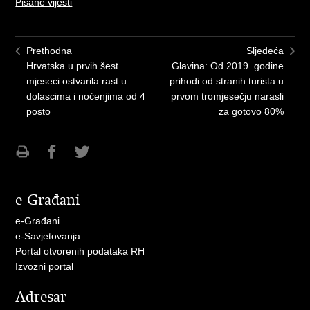
Pisane vijesti
Prethodna
Sljedeća
Hrvatska u prvih šest
Glavina: Od 2019. godine
mjeseci ostvarila rast u
prihodi od stranih turista u
dolascima i noćenjima od 4
prvom tromjesečju narasli
posto
za gotovo 80%
Ispiši
Podijeli
Podijeli
stranicu
na
na
e-Građani
Facebooku
Twitteru
e-Građani
e-Savjetovanja
Portal otvorenih podataka RH
Izvozni portal
Adresar