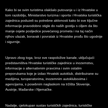
Kako bi se svim turistima olakšalo putovanje u i iz Hrvatske u
tom razdoblju, Ministarstvo turizma i sporta i Hrvatska turistička
zajednica poduzeli su potrebne aktivnosti kako bi sve ključne
informacije pravodobno stigle do naših gostiju s ciljem da što
manje osjete posljedice povećanog prometa i na taj način
njihov ulazak, boravak i povratak iz Hrvatske prođu što ugodnije
i sigurnije.
Upravo zbog toga, kroz sve raspoložive kanale, uključujući
predstavništva Hrvatske turističke zajednice u inozemstvu,
informacije o alternativnim pravcima i svim ostalim
preporukama koje je izdao Hrvatski autoklub, distribuirane su
medijima, turoperatorima, inozemnim autoklubovima i
agencijama, s posebnim naglaskom na tržišta Slovenije,
Austrije, Mađarske i Njemačke.
Nadalje, cjelokupan sustav turističkih zajednica, turističke