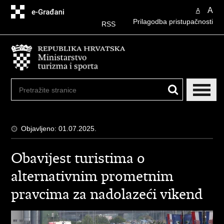
Preskoči
A
A
na
Prilagodba pristupačnosti
glavni
RSS
sadržaj
Objavljeno: 01.07.2025.
Obavijest turistima o
alternativnim prometnim
pravcima za nadolazeći vikend