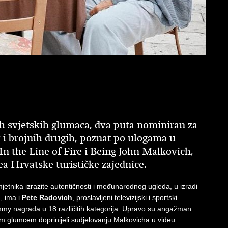
jih svjetskih glumaca, dva puta nominiran za
i brojnih drugih, poznat po ulogama u
n the Line of Fire i Being John Malkovich,
a Hrvatske turističke zajednice.
etnika izrazite autentičnosti i međunarodnog ugleda, u izradi
, ima i
Pete Radovich
, proslavljeni televizijski i sportski
Emmy nagrada u 18 različitih kategorija. Upravo su angažman
m glumcem doprinijeli sudjelovanju Malkovicha u videu.