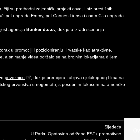
iji su prethodni zajednički projekti osvojili niz prestižnih
učujući pet nagrada Emmy, pet Cannes Lionsa i osam Clio nagrada.
jest agencija
Bunker d.o.o.
, dok je u izradi scenarija
orak u promociji i pozicioniranju Hrvatske kao atraktivne,
ije, a snimanje videa održalo se na brojnim lokacijama diljem
ove
poveznice
, dok je premijera i objava cjelokupnog filma na
vjetskog prvenstva u nogometu, s posebnim fokusom na američko
Sljedeća
Ov
U Parku Opatovina održano ESF+ promotivno