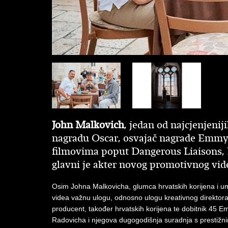
John Malkovich
, jedan od najcjenjeni
nagradu Oscar, osvajač nagrade Emmy 
filmovima poput Dangerous Liaisons, I
glavni je akter novog promotivnog vide
Osim Johna Malkovicha, glumca hrvatskih korijena i umj
videa važnu ulogu, odnosno ulogu kreativnog direktora
producent, također hrvatskih korijena te dobitnik 45 
Radovicha i njegova dugogodišnja suradnja s prestižni