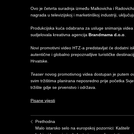
Ovo je četvrta suradnja između Malkovicha i Radovicha, č
nagrada u televizijskoj i marketinškoj industriji, uklj
Produkcijska kuća odabrana za usluge snimanja videa 
sudjelovala kreativna agencija
Brandmama d.o.o
.
Novi promotivni video HTZ-a predstavljat će dodatni isk
autentične i globalno prepoznatljive turističke destinac
Hrvatske.
Teaser
novog promotivnog videa dostupan je putem 
svim tržištima planirana neposredno prije početka S
tržište gdje se prvenstvo i održava.
Pisane vijesti
Prethodna
Malo istarsko selo na europskoj pozornici: Kaštelir