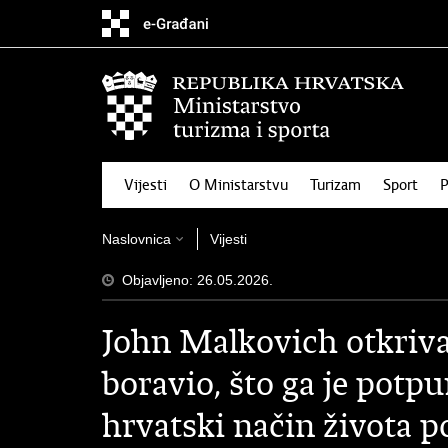
Preskoči
na
glavni
sadržaj
Vijesti
O Ministarstvu
Turizam
Sport
P
Naslovnica
Vijesti
Objavljeno: 26.05.2026.
John Malkovich otkriva 
boravio, što ga je potpu
hrvatski način života p