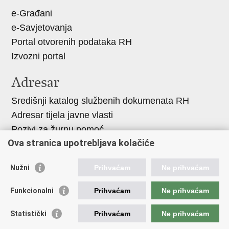
e-Građani
e-Savjetovanja
Portal otvorenih podataka RH
Izvozni portal
Adresar
Središnji katalog službenih dokumenata RH
Adresar tijela javne vlasti
Pozivi za žurnu pomoć
Ova stranica upotrebljava kolačiće
Korisne poveznice
Nužni
Prihvaćam
Ne prihvaćam
Vlada RH
Hrvatski sabor
Funkcionalni
Prihvaćam
Ne prihvaćam
Predsjednik RH
Statistički
Prihvaćam
Ne prihvaćam
Pučka pravobraniteljica