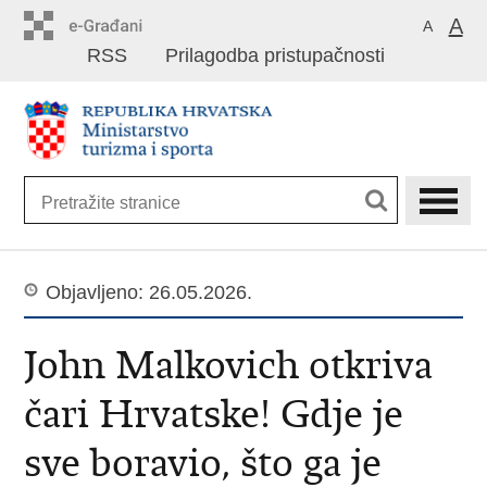
Preskoči
A
A
na
RSS
Prilagodba pristupačnosti
glavni
sadržaj
Objavljeno: 26.05.2026.
John Malkovich otkriva
čari Hrvatske! Gdje je
sve boravio, što ga je