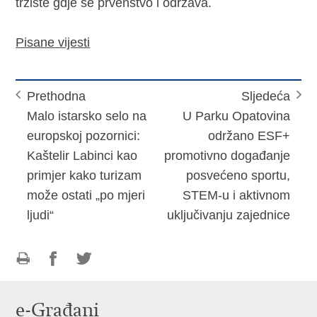
tržište gdje se prvenstvo i održava.
Pisane vijesti
Prethodna
Sljedeća
Malo istarsko selo na
U Parku Opatovina
europskoj pozornici:
održano ESF+
Kaštelir Labinci kao
promotivno događanje
primjer kako turizam
posvećeno sportu,
može ostati „po mjeri
STEM-u i aktivnom
ljudi“
uključivanju zajednice
Ispiši
Podijeli
Podijeli
stranicu
na
na
e-Građani
Facebooku
Twitteru