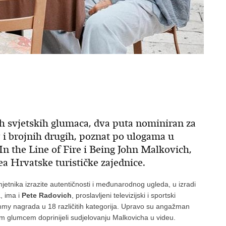
jih svjetskih glumaca, dva puta nominiran za
i brojnih drugih, poznat po ulogama u
n the Line of Fire i Being John Malkovich,
a Hrvatske turističke zajednice.
etnika izrazite autentičnosti i međunarodnog ugleda, u izradi
, ima i
Pete Radovich
, proslavljeni televizijski i sportski
Emmy nagrada u 18 različitih kategorija. Upravo su angažman
m glumcem doprinijeli sudjelovanju Malkovicha u videu.