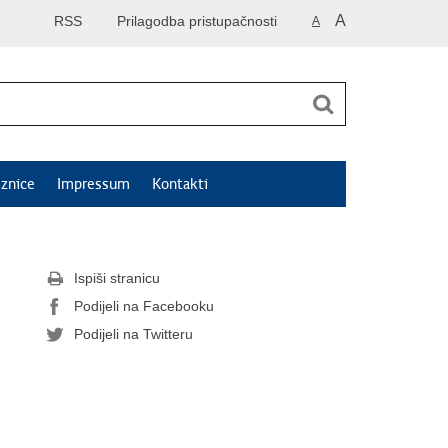
A
RSS
Prilagodba pristupačnosti
A
znice
Impressum
Kontakti
Ispiši stranicu
Podijeli na Facebooku
Podijeli na Twitteru