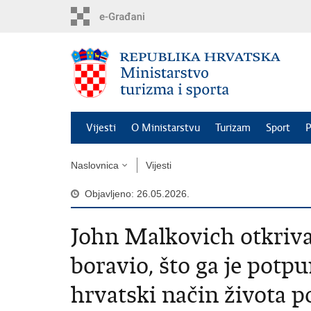
Preskoči
na
glavni
sadržaj
Vijesti
O Ministarstvu
Turizam
Sport
P
Naslovnica
Vijesti
Objavljeno: 26.05.2026.
John Malkovich otkriva 
boravio, što ga je potpu
hrvatski način života p