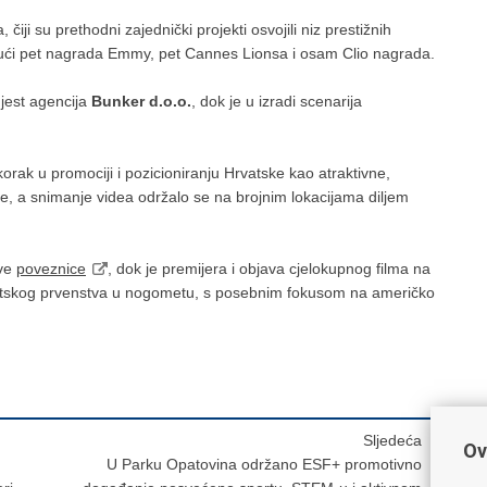
iji su prethodni zajednički projekti osvojili niz prestižnih
učujući pet nagrada Emmy, pet Cannes Lionsa i osam Clio nagrada.
jest agencija
Bunker d.o.o.
, dok je u izradi scenarija
orak u promociji i pozicioniranju Hrvatske kao atraktivne,
ije, a snimanje videa održalo se na brojnim lokacijama diljem
ove
poveznice
, dok je premijera i objava cjelokupnog filma na
vjetskog prvenstva u nogometu, s posebnim fokusom na američko
Sljedeća
Ov
U Parku Opatovina održano ESF+ promotivno