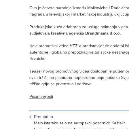
Ovo je četvrta suradnja između Malkovicha i Radovicha, č
nagrada u televizijskoj i marketinškoj industriji, uklj
Produkcijska kuća odabrana za usluge snimanja videa 
sudjelovala kreativna agencija
Brandmama d.o.o
.
Novi promotivni video HTZ-a predstavljat će dodatni isk
autentične i globalno prepoznatljive turističke destinac
Hrvatske.
Teaser
novog promotivnog videa dostupan je putem 
svim tržištima planirana neposredno prije početka S
tržište gdje se prvenstvo i održava.
Pisane vijesti
Prethodna
Malo istarsko selo na europskoj pozornici: Kaštelir