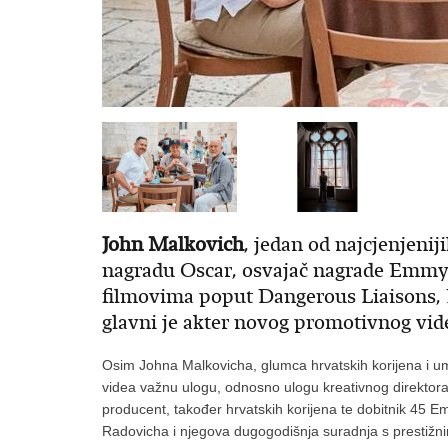
John Malkovich
, jedan od najcjenjeni
nagradu Oscar, osvajač nagrade Emmy 
filmovima poput Dangerous Liaisons, I
glavni je akter novog promotivnog vide
Osim Johna Malkovicha, glumca hrvatskih korijena i umj
videa važnu ulogu, odnosno ulogu kreativnog direktora
producent, također hrvatskih korijena te dobitnik 45 
Radovicha i njegova dugogodišnja suradnja s prestižni