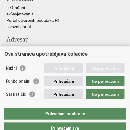
e-Građani
e-Savjetovanja
Portal otvorenih podataka RH
Izvozni portal
Adresar
Središnji katalog službenih dokumenata RH
Ova stranica upotrebljava kolačiće
Adresar tijela javne vlasti
Pozivi za žurnu pomoć
Nužni
Prihvaćam
Ne prihvaćam
Korisne poveznice
Funkcionalni
Prihvaćam
Ne prihvaćam
Vlada RH
Hrvatski sabor
Statistički
Prihvaćam
Ne prihvaćam
Predsjednik RH
Pučka pravobraniteljica
Pravobraniteljica za ravnopravnost spolova
Prihvaćam odabrane
Povjerenik za informiranje
Prihvaćam sve