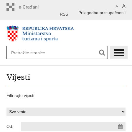
Preskoči
A
A
na
Prilagodba pristupačnosti
glavni
RSS
sadržaj
Vijesti
Filtrirajte vijesti:
Od: