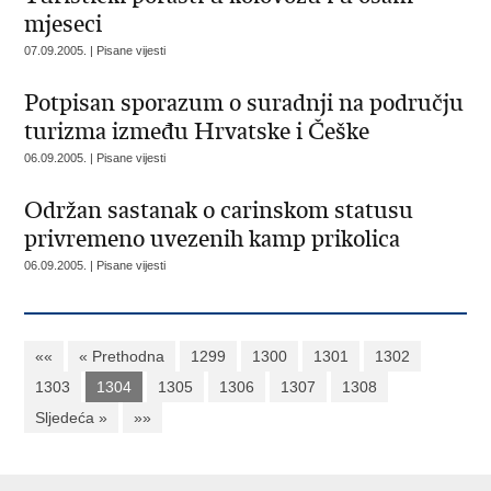
mjeseci
07.09.2005. | Pisane vijesti
Potpisan sporazum o suradnji na području
turizma između Hrvatske i Češke
06.09.2005. | Pisane vijesti
Održan sastanak o carinskom statusu
privremeno uvezenih kamp prikolica
06.09.2005. | Pisane vijesti
««
« Prethodna
1299
1300
1301
1302
1303
1304
1305
1306
1307
1308
Sljedeća »
»»