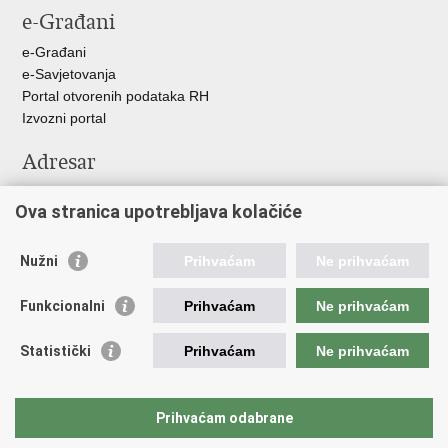
e-Građani
e-Građani
e-Savjetovanja
Portal otvorenih podataka RH
Izvozni portal
Adresar
Središnji katalog službenih dokumenata RH
Ova stranica upotrebljava kolačiće
Adresar tijela javne vlasti
Pozivi za žurnu pomoć
Nužni
Prihvaćam
Ne prihvaćam
Korisne poveznice
Funkcionalni
Prihvaćam
Ne prihvaćam
Vlada RH
Hrvatski sabor
Statistički
Prihvaćam
Ne prihvaćam
Predsjednik RH
Pučka pravobraniteljica
Pravobraniteljica za ravnopravnost spolova
Prihvaćam odabrane
Povjerenik za informiranje