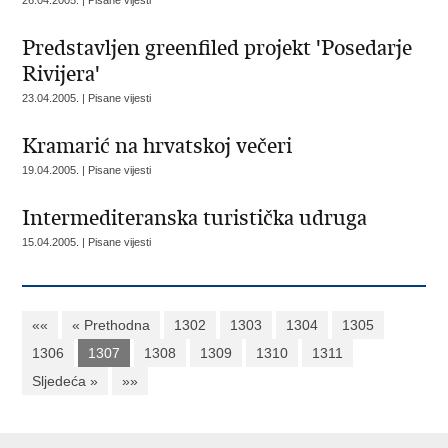
26.04.2005. | Pisane vijesti
Predstavljen greenfiled projekt 'Posedarje
Rivijera'
23.04.2005. | Pisane vijesti
Kramarić na hrvatskoj večeri
19.04.2005. | Pisane vijesti
Intermediteranska turistička udruga
15.04.2005. | Pisane vijesti
««
« Prethodna
1302
1303
1304
1305
1306
1307
1308
1309
1310
1311
Sljedeća »
»»