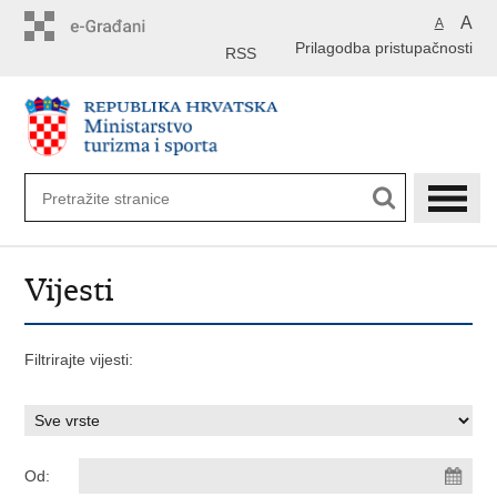
Preskoči
A
A
na
Prilagodba pristupačnosti
glavni
RSS
sadržaj
Vijesti
Filtrirajte vijesti:
Od: