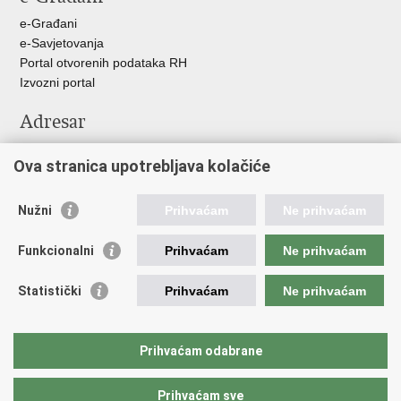
e-Građani
e-Savjetovanja
Portal otvorenih podataka RH
Izvozni portal
Adresar
Središnji katalog službenih dokumenata RH
Ova stranica upotrebljava kolačiće
Adresar tijela javne vlasti
Pozivi za žurnu pomoć
Nužni
Prihvaćam
Ne prihvaćam
Korisne poveznice
Funkcionalni
Prihvaćam
Ne prihvaćam
Vlada RH
Hrvatski sabor
Statistički
Prihvaćam
Ne prihvaćam
Predsjednik RH
Pučka pravobraniteljica
Pravobraniteljica za ravnopravnost spolova
Prihvaćam odabrane
Povjerenik za informiranje
Prihvaćam sve