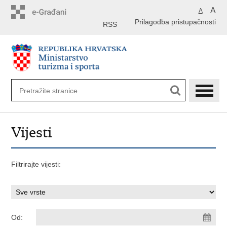
Preskoči
A
A
na
Prilagodba pristupačnosti
glavni
RSS
sadržaj
Vijesti
Filtrirajte vijesti:
Od: