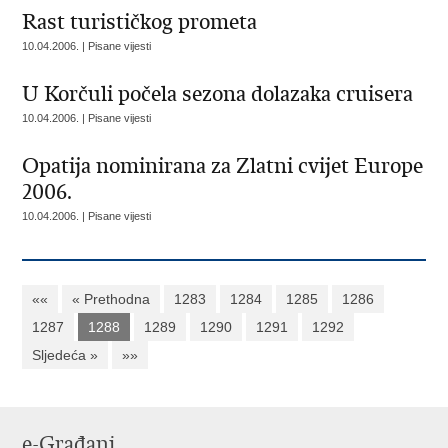
Rast turističkog prometa
10.04.2006. | Pisane vijesti
U Korčuli počela sezona dolazaka cruisera
10.04.2006. | Pisane vijesti
Opatija nominirana za Zlatni cvijet Europe
2006.
10.04.2006. | Pisane vijesti
««
« Prethodna
1283
1284
1285
1286
1287
1288
1289
1290
1291
1292
Sljedeća »
»»
e-Građani