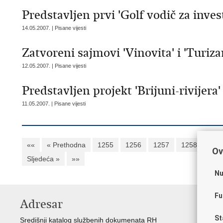
Predstavljen prvi 'Golf vodič za invest
14.05.2007. | Pisane vijesti
Zatvoreni sajmovi 'Vinovita' i 'Turiz
12.05.2007. | Pisane vijesti
Predstavljen projekt 'Brijuni-rivijera
11.05.2007. | Pisane vijesti
««
« Prethodna
1255
1256
1257
1258
125
Ov
Sljedeća »
»»
Nu
Fu
Adresar
K
St
Središnji katalog službenih dokumenata RH
Vl