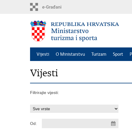
Preskoči
na
glavni
sadržaj
Vijesti
O Ministarstvu
Turizam
Sport
P
Vijesti
Filtrirajte vijesti:
Od: