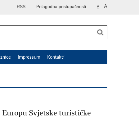
A
RSS
Prilagodba pristupačnosti
A
znice
Impressum
Kontakti
 Europu Svjetske turističke