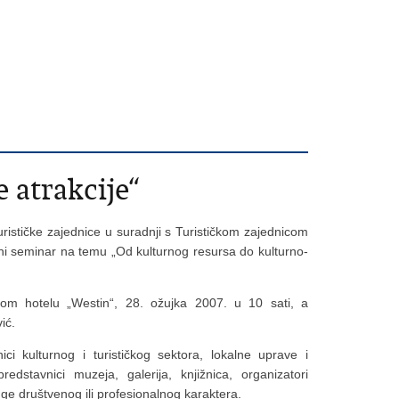
 atrakcije“
urističke zajednice u suradnji s Turističkom zajednicom
i seminar na temu „Od kulturnog resursa do kulturno-
m hotelu „Westin“, 28. ožujka 2007. u 10 sati, a
ić.
i kulturnog i turističkog sektora, lokalne uprave i
dstavnici muzeja, galerija, knjižnica, organizatori
uge društvenog ili profesionalnog karaktera.