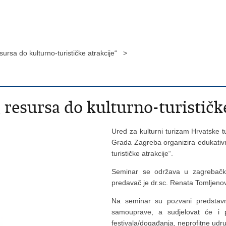
ursa do kulturno-turističke atrakcije“ >
resursa do kulturno-turističke
Ured za kulturni turizam Hrvatske t
Grada Zagreba organizira edukativn
turističke atrakcije“.
Seminar se održava u zagrebačko
predavač je dr.sc. Renata Tomljenov
Na seminar su pozvani predstavnic
samouprave, a sudjelovat će i pre
festivala/događanja, neprofitne udr