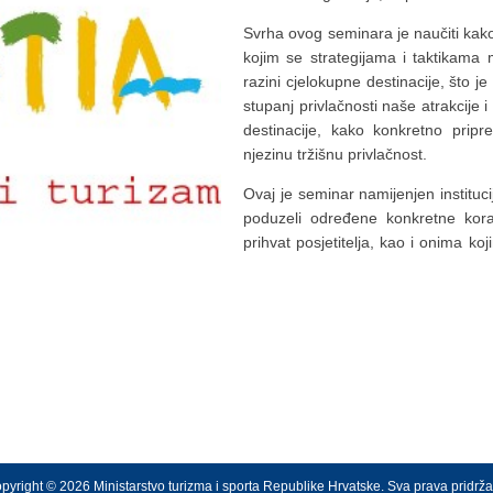
Svrha ovog seminara je naučiti kako p
kojim se strategijama i taktikama 
razini cjelokupne destinacije, što je 
stupanj privlačnosti naše atrakcije 
destinacije, kako konkretno pripre
njezinu tržišnu privlačnost.
Ovaj je seminar namijenjen instituci
poduzeli određene konkretne kora
prihvat posjetitelja, kao i onima koj
pyright © 2026 Ministarstvo turizma i sporta Republike Hrvatske. Sva prava pridrž