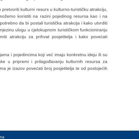
retvoriti kulturni resurs u kulturno-turističku atrakciju,
možemo koristiti na razini pojedinog resursa kao i na
potrebno da bi postali turistička atrakcija i kako utvrditi
i njezinu ulogu u cjelokupnom turističkom funkcioniranju
miti atrakciju za prihvat posjetitelja i kako povećati
jama i pojedincima koji već imaju konkretnu ideju ili su
ke u pripremi i prilagođavanju kulturnih resursa za
ima je izazov povećati broj posjetitelja te od postojećih
ana