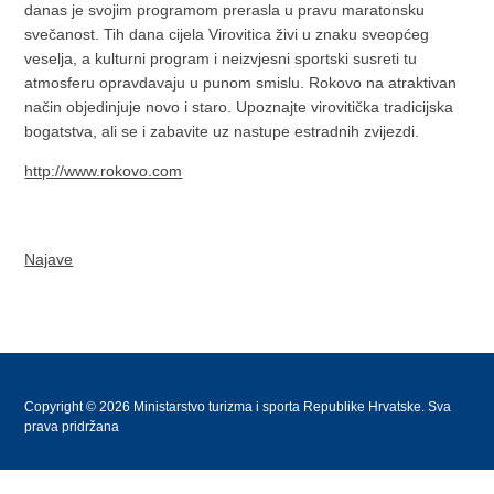
danas je svojim programom prerasla u pravu maratonsku
svečanost. Tih dana cijela Virovitica živi u znaku sveopćeg
veselja, a kulturni program i neizvjesni sportski susreti tu
atmosferu opravdavaju u punom smislu. Rokovo na atraktivan
način objedinjuje novo i staro. Upoznajte virovitička tradicijska
bogatstva, ali se i zabavite uz nastupe estradnih zvijezdi.
http://www.rokovo.com
Najave
Copyright © 2026 Ministarstvo turizma i sporta Republike Hrvatske. Sva
prava pridržana