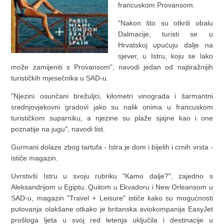
francuskom Provansom.
"Nakon što su otkrili obalu
Dalmacije, turisti se u
Hrvatskoj upućuju dalje na
sjever, u Istru, koju se lako
može zamijeniti s Provansom", navodi jedan od najtiražnijih
turističkih mjesečnika u SAD-u.
"Njezini osunčani brežuljci, kilometri vinograda i šarmantni
srednjovjekovni gradovi jako su nalik onima u francuskom
turističkom suparniku, a njezine su plaže sjajne kao i one
poznatije na jugu", navodi list.
Gurmani dolaze zbog tartufa - Istra je dom i bijelih i crnih vrsta -
ističe magazin.
Uvrstivši Istru u svoju rubriku "Kamo dalje?", zajedno s
Aleksandrijom u Egiptu, Quitom u Ekvadoru i New Orleansom u
SAD-u, magazin "Travel + Leisure" ističe kako su mogućnosti
putovanja olakšane otkako je britanska aviokompanija EasyJet
prošloga ljeta u svoj red letenja uključila i destinacije u