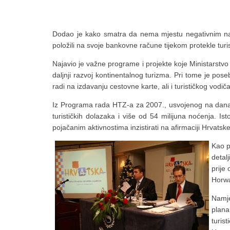
Dodao je kako smatra da nema mjestu negativnim napisi
položili na svoje bankovne račune tijekom protekle turi
Najavio je važne programe i projekte koje Ministarstv
daljnji razvoj kontinentalnog turizma. Pri tome je po
radi na izdavanju cestovne karte, ali i turističkog vodiča
Iz Programa rada HTZ-a za 2007., usvojenog na današn
turističkih dolazaka i više od 54 milijuna noćenja. Is
pojačanim aktivnostima inzistirati na afirmaciji Hrv
Kao p
detal
prije
Horwa
Namje
plana
turis