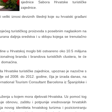
sjednice Sabora Hrvatske turističke
zajednice.
eliki iznosi deviznih štednji koje su hrvatski građani
stojećeg turističkog proizvoda s posebnim naglaskom na
urana daljnja sredstva i u sklopu kojega se trenutačno
ne u Hrvatskoj moglo biti ostvareno oko 10.5 milijuna
cionalnog branda i brandova turističkih clustera, te će
d domaćina.
da Hrvatske turističke zajednice, upoznao je nazočne s
lje od 2008. do 2012. godine, čija je izrada danas, na
ernational Tourism Consultant Barcelona iz Španjolske i
uženja u kojem mora djelovati Hrvatska. Uz pomoć tog
jučuje obnovu, zaštitu i potpunije vrednovanje hrvatskih
nja novog identiteta hrvatskog turizma i pozicioniranju