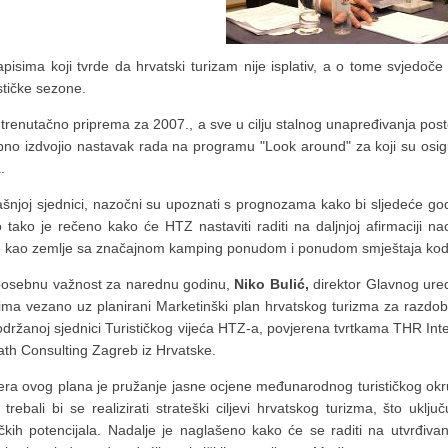
ma koji tvrde da hrvatski turizam nije isplativ, a o tome svjedoče i v
stičke sezone.
o trenutačno priprema za 2007., a sve u cilju stalnog unapređivanja po
sebno izdvojio nastavak rada na programu "Look around" za koji su osig
.
joj sjednici, nazočni su upoznati s prognozama kako bi sljedeće godi
to tako je rečeno kako će HTZ nastaviti raditi na daljnjoj afirmaciji na
atske kao zemlje sa značajnom kamping ponudom i ponudom smještaja ko
osebnu važnost za narednu godinu,
Niko Bulić,
direktor Glavnog ure
jima vezano uz planirani Marketinški plan hrvatskog turizma za razdob
 održanoj sjednici Turističkog vijeća HTZ-a, povjerena tvrtkama THR Int
th Consulting Zagreb iz Hrvatske.
ra ovog plana je pružanje jasne ocjene međunarodnog turističkog okr
 trebali bi se realizirati strateški ciljevi hrvatskog turizma, što ukl
tičkih potencijala. Nadalje je naglašeno kako će se raditi na utvrđiva