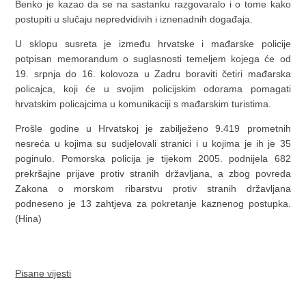
Benko je kazao da se na sastanku razgovaralo i o tome kako
postupiti u slučaju nepredvidivih i iznenadnih događaja.
U sklopu susreta je između hrvatske i mađarske policije
potpisan memorandum o suglasnosti temeljem kojega će od
19. srpnja do 16. kolovoza u Zadru boraviti četiri mađarska
policajca, koji će u svojim policijskim odorama pomagati
hrvatskim policajcima u komunikaciji s mađarskim turistima.
Prošle godine u Hrvatskoj je zabilježeno 9.419 prometnih
nesreća u kojima su sudjelovali stranici i u kojima je ih je 35
poginulo. Pomorska policija je tijekom 2005. podnijela 682
prekršajne prijave protiv stranih državljana, a zbog povreda
Zakona o morskom ribarstvu protiv stranih državljana
podneseno je 13 zahtjeva za pokretanje kaznenog postupka.
(Hina)
Pisane vijesti