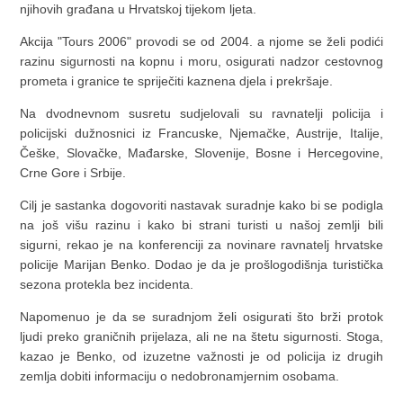
njihovih građana u Hrvatskoj tijekom ljeta.
Akcija "Tours 2006" provodi se od 2004. a njome se želi podići
razinu sigurnosti na kopnu i moru, osigurati nadzor cestovnog
prometa i granice te spriječiti kaznena djela i prekršaje.
Na dvodnevnom susretu sudjelovali su ravnatelji policija i
policijski dužnosnici iz Francuske, Njemačke, Austrije, Italije,
Češke, Slovačke, Mađarske, Slovenije, Bosne i Hercegovine,
Crne Gore i Srbije.
Cilj je sastanka dogovoriti nastavak suradnje kako bi se podigla
na još višu razinu i kako bi strani turisti u našoj zemlji bili
sigurni, rekao je na konferenciji za novinare ravnatelj hrvatske
policije Marijan Benko. Dodao je da je prošlogodišnja turistička
sezona protekla bez incidenta.
Napomenuo je da se suradnjom želi osigurati što brži protok
ljudi preko graničnih prijelaza, ali ne na štetu sigurnosti. Stoga,
kazao je Benko, od izuzetne važnosti je od policija iz drugih
zemlja dobiti informaciju o nedobronamjernim osobama.