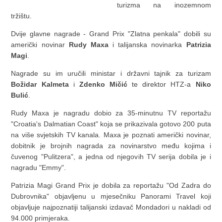
turizma na inozemnom
tržištu.
Dvije glavne nagrade - Grand Prix "Zlatna penkala" dobili su
američki novinar
Rudy Maxa
i talijanska novinarka
Patrizia
Magi
.
Nagrade su im uručili ministar i državni tajnik za turizam
Božidar Kalmeta
i
Zdenko Mičić
te direktor HTZ-a
Niko
Bulić
.
Rudy Maxa je nagradu dobio za 35-minutnu TV reportažu
"Croatia's Dalmatian Coast" koja se prikazivala gotovo 200 puta
na više svjetskih TV kanala. Maxa je poznati američki novinar,
dobitnik je brojnih nagrada za novinarstvo među kojima i
čuvenog "Pulitzera", a jedna od njegovih TV serija dobila je i
nagradu "Emmy".
Patrizia Magi Grand Prix je dobila za reportažu "Od Zadra do
Dubrovnika" objavljenu u mjesečniku Panorami Travel koji
objavljuje najpoznatiji talijanski izdavač Mondadori u nakladi od
94.000 primjeraka.