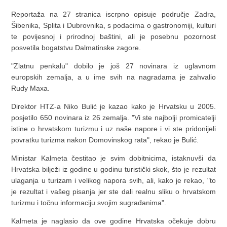
Reportaža na 27 stranica iscrpno opisuje područje Zadra,
Šibenika, Splita i Dubrovnika, s podacima o gastronomiji, kulturi
te povijesnoj i prirodnoj baštini, ali je posebnu pozornost
posvetila bogatstvu Dalmatinske zagore.
"Zlatnu penkalu" dobilo je još 27 novinara iz uglavnom
europskih zemalja, a u ime svih na nagradama je zahvalio
Rudy Maxa.
Direktor HTZ-a Niko Bulić je kazao kako je Hrvatsku u 2005.
posjetilo 650 novinara iz 26 zemalja. "Vi ste najbolji promicatelji
istine o hrvatskom turizmu i uz naše napore i vi ste pridonijeli
povratku turizma nakon Domovinskog rata", rekao je Bulić.
Ministar Kalmeta čestitao je svim dobitnicima, istaknuvši da
Hrvatska bilježi iz godine u godinu turistički skok, što je rezultat
ulaganja u turizam i velikog napora svih, ali, kako je rekao, "to
je rezultat i vašeg pisanja jer ste dali realnu sliku o hrvatskom
turizmu i točnu informaciju svojim sugrađanima".
Kalmeta je naglasio da ove godine Hrvatska očekuje dobru