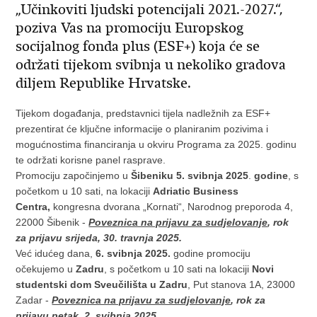
„Učinkoviti ljudski potencijali 2021.-2027.“,
poziva Vas na promociju Europskog
socijalnog fonda plus (ESF+) koja će se
održati tijekom svibnja u nekoliko gradova
diljem Republike Hrvatske.
Tijekom događanja, predstavnici tijela nadležnih za ESF+
prezentirat će ključne informacije o planiranim pozivima i
mogućnostima financiranja u okviru Programa za 2025. godinu
te održati korisne panel rasprave.
Promociju započinjemo u
Šibeniku 5. svibnja 2025
.
godine
, s
početkom u 10 sati, na lokaciji
Adriatic Business
Centra,
kongresna dvorana „Kornati“, Narodnog preporoda 4,
22000 Šibenik -
Poveznica na prijavu za sudjelovanje
,
rok
za prijavu srijeda, 30. travnja 2025.
Već idućeg dana,
6. svibnja 2025.
godine promociju
očekujemo u
Zadru
, s početkom u 10 sati na lokaciji
Novi
studentski dom Sveučilišta u Zadru
, Put stanova 1A, 23000
Zadar -
Poveznica na prijavu za sudjelovanje
,
rok za
prijavu petak, 2. svibnja 2025.