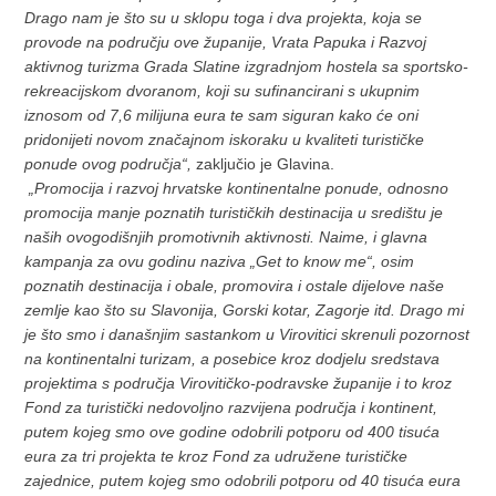
Drago nam je što su u sklopu toga i dva projekta, koja se
provode na području ove županije, Vrata Papuka i Razvoj
aktivnog turizma Grada Slatine izgradnjom hostela sa sportsko-
rekreacijskom dvoranom, koji su sufinancirani s ukupnim
iznosom od 7,6 milijuna eura te sam siguran kako će oni
pridonijeti novom značajnom iskoraku u kvaliteti turističke
ponude ovog područja“,
zaključio je Glavina.
„Promocija i razvoj hrvatske kontinentalne ponude, odnosno
promocija manje poznatih turističkih destinacija u središtu je
naših ovogodišnjih promotivnih aktivnosti. Naime, i glavna
kampanja za ovu godinu naziva „Get to know me“, osim
poznatih destinacija i obale, promovira i ostale dijelove naše
zemlje kao što su Slavonija, Gorski kotar, Zagorje itd. Drago mi
je što smo i današnjim sastankom u Virovitici skrenuli pozornost
na kontinentalni turizam, a posebice kroz dodjelu sredstava
projektima s područja Virovitičko-podravske županije i to kroz
Fond za turistički nedovoljno razvijena područja i kontinent,
putem kojeg smo ove godine odobrili potporu od 400 tisuća
eura za tri projekta te kroz Fond za udružene turističke
zajednice, putem kojeg smo odobrili potporu od 40 tisuća eura