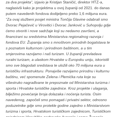
za dva projekta“,
izjavio je Kristjan Staničić, direktor HTZ-a,
naglasivši kako je projektima u ovoj županiji od 2021. do danas
putem navedenih fondova dodijeljeno preko 1,6 milijuna eura.
“Za ovaj službeni posjet ministra Tončija Glavine odabrali smo
Dvorac Pejačević u Virovitici i Dvorac Janković u Suhopolju gdje
ćemo otvoriti i nove sadržaje koji su nedavno završeni, a
financirani su sredstvima Ministarstva regionalnog razvoja i
fondova EU. Županija smo s mnoštvom prirodnih bogatstava te
s poznatom kulturnom i prirodnom baštinom, a u tim
smjerovima razvijamo i naš turizam. U županiji prevladava
ruralni turizam, a ulaskom Hrvatske u Europsku uniju, iskoristili
smo sve blagodati sredstava te uložili oko 70 milijuna eura u
turističku infrastrukturu. Ponajviše razvijamo prirodnu i kulturnu
baštinu, već spomenute Zelena i Plemićka ruta koje su
višestruko nagrađivane te prepoznate od Ministarstva turizma i
sporta i Hrvatske turističke zajednice. Kroz projekte i ulaganja,
bilježimo povećanje broja dolazaka i noćenja turista. Osim
navedenog, započeli smo pomagati i privatni sektor, odnosno
poduzetnike gdje smo protekle godine zajedno s Ministarstvom
turizma i sporta, Hrvatskom turističkom zajednicom, Turističkom