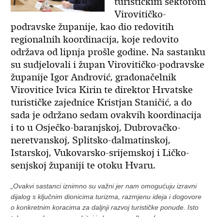
turističkim sektorom
Virovitičko-
podravske županije, kao dio redovitih
regionalnih koordinacija, koje redovito
održava od lipnja prošle godine. Na sastanku
su sudjelovali i župan Virovitičko-podravske
županije Igor Andrović, gradonačelnik
Virovitice Ivica Kirin te direktor Hrvatske
turističke zajednice Kristjan Staničić, a do
sada je održano sedam ovakvih koordinacija
i to u Osječko-baranjskoj, Dubrovačko-
neretvanskoj, Splitsko-dalmatinskoj,
Istarskoj, Vukovarsko-srijemskoj i Ličko-
senjskoj županiji te otoku Hvaru.
„Ovakvi sastanci iznimno su važni jer nam omogućuju izravni
dijalog s ključnim dionicima turizma, razmjenu ideja i dogovore
o konkretnim koracima za daljnji razvoj turističke ponude. Isto