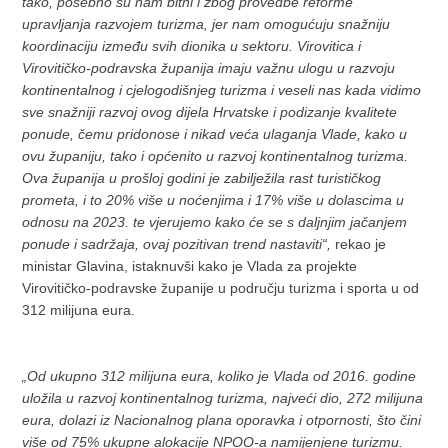
tako, posebno su nam bitni i zbog provedbe reforme
upravljanja razvojem turizma, jer nam omogućuju snažniju
koordinaciju između svih dionika u sektoru. Virovitica i
Virovitičko-podravska županija imaju važnu ulogu u razvoju
kontinentalnog i cjelogodišnjeg turizma i veseli nas kada vidimo
sve snažniji razvoj ovog dijela Hrvatske i podizanje kvalitete
ponude, čemu pridonose i nikad veća ulaganja Vlade, kako u
ovu županiju, tako i općenito u razvoj kontinentalnog turizma.
Ova županija u prošloj godini je zabilježila rast turističkog
prometa, i to 20% više u noćenjima i 17% više u dolascima u
odnosu na 2023. te vjerujemo kako će se s daljnjim jačanjem
ponude i sadržaja, ovaj pozitivan trend nastaviti“,
rekao je
ministar Glavina, istaknuvši kako je Vlada za projekte
Virovitičko-podravske županije u području turizma i sporta u od
312 milijuna eura.
„Od ukupno 312 milijuna eura, koliko je Vlada od 2016. godine
uložila u razvoj kontinentalnog turizma, najveći dio, 272 milijuna
eura, dolazi iz Nacionalnog plana oporavka i otpornosti, što čini
više od 75% ukupne alokacije NPOO-a namijenjene turizmu.