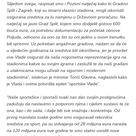
Slijedom svega, raspisali smo i Pozivni natječaj kako bi Gradovi
Split i Zagreb, koji su stvarni vlasnici stadiona, mogli iskoristiti
osigurana sredstva za tu namjenu u Državnom proračunu. Na
natječaj se javio Grad Split, kojem smo dodijelili gotovo 600
tisuća eura, za potrebnu dokumentaciju za početak obnove
Poljuda, odnosno za ono za što su oni jedino u ovom trenutku
bili spremni. Uz potreban angažman gradova, nadam se da će
u sljedećim godinama ta sredstva biti iskorištena, jer je prioritet
ove Vlade osigurati da naša nogometna reprezentacija igra na
stadionima kakve su svojim igrama i zaslužili te da naši građani
u utakmicama mogu uživati na sigurnim i modernim
stadionima”,
istaknuo je ministar Tonči Glavina, naglasivši kako
je Vlada i ovime potvrdila epitet “sportske Vlade”.
“
Naše sportašice i sportaši svaki nas dan svojim postignućima
zadužuju da nastavimo s potporom njima i cijelom sustavu te će
ona, kao i do sada, i dalje biti sve snažnija i konkretnija. Od
prvog mandata svake godine smo osiguravali rekordna
sredstva za sport, pa su izdvajanja od 28 milijuna eura narasla
na 120 milijuna eura ove godine te smo stalno uvodili nove