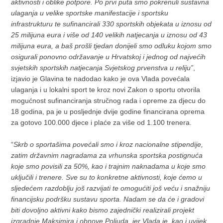
aktivnosti i oblike potpore. Po prvi puta smo pokrenuli sustavna
ulaganja u velike sportske manifestacije i sportsku
infrastrukturu te sufinancirali 330 sportskih objekata u iznosu od
25 milijuna eura i više od 140 velikih natjecanja u iznosu od 43
milijuna eura, a baš prošli tjedan donijeli smo odluku kojom smo
osigurali ponovno održavanje u Hrvatskoj i jednog od najvećih
svjetskih sportskih natjecanja Svjetskog prvenstva u reliju”
,
izjavio je Glavina te nadodao kako je ova Vlada povećala
ulaganja i u lokalni sport te kroz novi Zakon o sportu otvorila
mogućnost sufinanciranja stručnog rada i opreme za djecu do
18 godina, pa je u posljednje dvije godine financirana oprema
za gotovo 100.000 djece i plaće za više od 1.100 trenera.
“
Skrb o sportašima povećali smo i kroz nacionalne stipendije,
zatim državnim nagradama za vrhunska sportska postignuća
koje smo povisili za 50%, kao i trajnim naknadama u koje smo
uključili i trenere. Sve su to konkretne aktivnosti, koje ćemo u
sljedećem razdoblju još razvijati te omogućiti još veću i snažniju
financijsku podršku sustavu sporta. Nadam se da će i gradovi
biti dovoljno aktivni kako bismo zajednički realizirali projekt
izgradnje Maksimira i obnove Poljuda, jer Vlada je, kao i uvijek