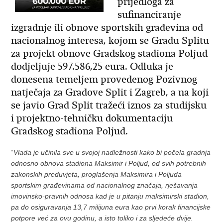
prijedloga za
sufinanciranje
izgradnje ili obnove sportskih građevina od
nacionalnog interesa, kojom se Gradu Splitu
za projekt obnove Gradskog stadiona Poljud
dodjeljuje 597.586,25 eura. Odluka je
donesena temeljem provedenog Pozivnog
natječaja za Gradove Split i Zagreb, a na koji
se javio Grad Split tražeći iznos za studijsku
i projektno-tehničku dokumentaciju
Gradskog stadiona Poljud.
“
Vlada je učinila sve u svojoj nadležnosti kako bi počela gradnja
odnosno obnova stadiona Maksimir i Poljud, od svih potrebnih
zakonskih preduvjeta, proglašenja Maksimira i Poljuda
sportskim građevinama od nacionalnog značaja, rješavanja
imovinsko-pravnih odnosa kad je u pitanju maksimirski stadion,
pa do osiguravanja 13,7 milijuna eura kao prvi korak financijske
potpore već za ovu godinu, a isto toliko i za sljedeće dvije.