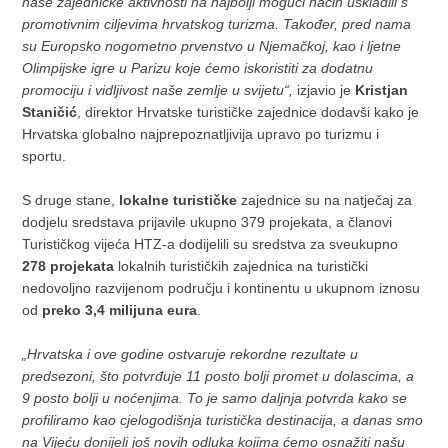
naše zajedničke aktivnosti na najbolji mogući način uskladili s
promotivnim ciljevima hrvatskog turizma. Također, pred nama
su Europsko nogometno prvenstvo u Njemačkoj, kao i ljetne
Olimpijske igre u Parizu koje ćemo iskoristiti za dodatnu
promociju i vidljivost naše zemlje u svijetu“,
izjavio je
Kristjan
Staničić
, direktor Hrvatske turističke zajednice dodavši kako je
Hrvatska globalno najprepoznatljivija upravo po turizmu i
sportu.
S druge stane,
lokalne turističke
zajednice su na natječaj za
dodjelu sredstava prijavile ukupno 379 projekata, a članovi
Turističkog vijeća HTZ-a dodijelili su sredstva za sveukupno
278 projekata
lokalnih turističkih zajednica na turistički
nedovoljno razvijenom području i kontinentu u ukupnom iznosu
od
preko 3,4 milijuna eura
.
„Hrvatska i ove godine ostvaruje rekordne rezultate u
predsezoni, što potvrđuje 11 posto bolji promet u dolascima, a
9 posto bolji u noćenjima. To je samo daljnja potvrda kako se
profiliramo kao cjelogodišnja turistička destinacija, a danas smo
na Vijeću donijeli još novih odluka kojima ćemo osnažiti našu