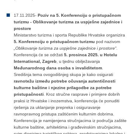
17.11.2025-
Poziv na 5. Konferenciju o pristupačnom
turizmu - Oblikovanje turizma za uspješne zajednice i
prostore
Ministarstvo turizma i sporta Republike Hrvatske organizira
5. Konferenciju o pristupačnom turizmu
pod nazivom
„Oblikovanje turizma za uspješne zajednice i prostore“
.
Konferencija će se održati
5. prosinca 2025. u Hotelu
International, Zagreb
, u tjednu obilježavanja
Međunarodnog dana osoba s invaliditetom
.
Središnja tema ovogodišnjeg skupa je kako osigurati
ravnotežu između potrebe očuvanja autentičnosti
kulturne baštine i njezine prilagodbe za potrebe
pristupačnosti
. Kroz stručne rasprave i primjere dobrih
praksi iz Hrvatske i inozemstva, konferencija će ponuditi
rješenja za uklanjanje prepreka i osiguravanje
ravnopravnog pristupa zaštićenim kulturnim dobrima.
Konferencija je namijenjena stručnjacima iz područja zaštite
kulturne baštine, arhitektima i građevinskim stručnjacima,
svim dionicima turističkog sektora, predstavnicima lokalne i