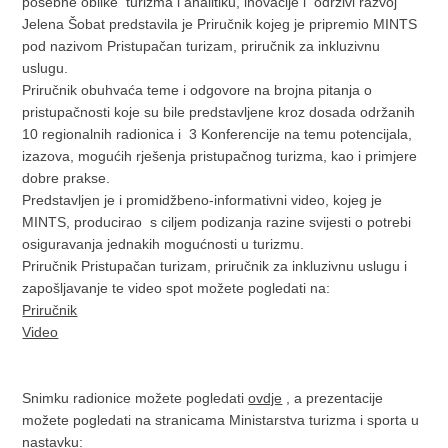
posebne oblike turizma i analitiku, inovacije i održivi razvoj
Jelena Šobat predstavila je Priručnik kojeg je pripremio MINTS
pod nazivom Pristupačan turizam, priručnik za inkluzivnu
uslugu.
Priručnik obuhvaća teme i odgovore na brojna pitanja o
pristupačnosti koje su bile predstavljene kroz dosada održanih
10 regionalnih radionica i 3 Konferencije na temu potencijala,
izazova, mogućih rješenja pristupačnog turizma, kao i primjere
dobre prakse.
Predstavljen je i promidžbeno-informativni video, kojeg je
MINTS, producirao s ciljem podizanja razine svijesti o potrebi
osiguravanja jednakih mogućnosti u turizmu.
Priručnik Pristupačan turizam, priručnik za inkluzivnu uslugu i
zapošljavanje te video spot možete pogledati na:
Priručnik
Video
Snimku radionice možete pogledati
ovdje
, a prezentacije
možete pogledati na stranicama Ministarstva turizma i sporta u
nastavku: