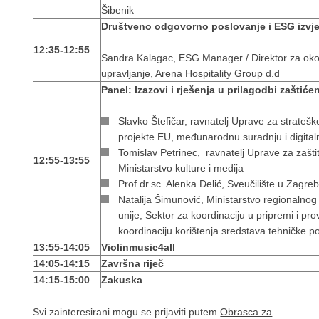
Šibenik
Društveno odgovorno poslovanje i ESG izvj
12:35-12:55
Sandra Kalagac, ESG Manager / Direktor za okol
upravljanje, Arena Hospitality Group d.d
Panel: Izazovi i rješenja u prilagodbi zaštić
Slavko Štefičar, ravnatelj Uprave za stratešk
projekte EU, međunarodnu suradnju i digital
Tomislav Petrinec, ravnatelj Uprave za zašti
12:55-13:55
Ministarstvo kulture i medija
Prof.dr.sc. Alenka Delić, Sveučilište u Zagreb
Natalija Šimunović, Ministarstvo regionalno
unije, Sektor za koordinaciju u pripremi i pro
koordinaciju korištenja sredstava tehničke 
13:55-14:05
Violinmusic4all
14:05-14:15
Završna riječ
14:15-15:00
Zakuska
Svi zainteresirani mogu se prijaviti putem
Obrasca za