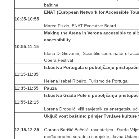
baštine
ENAT (European Network for Accessible Tou
10:35-10:55
Marco Pizzio, ENAT Executive Board
Making the Arena in Verona accessible to all:
accessibility
10:55-11:15
Elena Di Giovanni, Scientific coordinator of acce
Opera Festival
Iskustva Portugala u poboljšanju pristupačn
11:15-11:35
Helena Isabel Ribeiro, Turismo de Portugal
11:35-11:55
Pauza
Iskustva Grada Pule u poboljšanju pristupač
11:55-12:15
Lorena Dropulić, viši savjetnik za energetsku uč
Uključivost baštine: primjer Tvrđave kultur
12:15-12:35
Gorana Barišić Bačelić, ravnateljica i Đurđa Vrljev
međunarodnu suradnju i projekte, Javna Ustanov