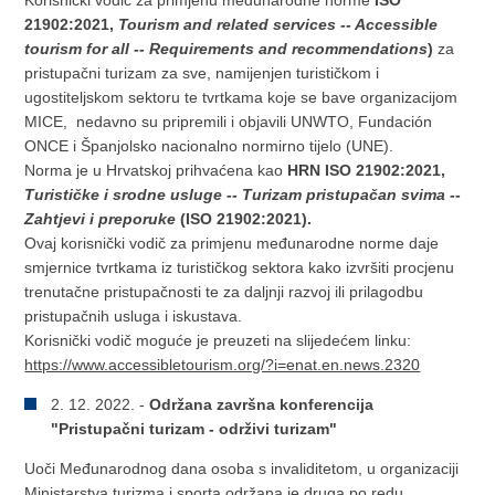
Korisnički vodič za primjenu međunarodne norme
ISO
21902:2021,
Tourism and related services -- Accessible
tourism for all -- Requirements and recommendations
)
za
pristupačni turizam za sve, namijenjen turističkom i
ugostiteljskom sektoru te tvrtkama koje se bave organizacijom
MICE, nedavno su pripremili i objavili UNWTO, Fundación
ONCE i Španjolsko nacionalno normirno tijelo (UNE).
Norma je u Hrvatskoj prihvaćena kao
HRN ISO 21902:2021,
Turističke i srodne usluge -- Turizam pristupačan svima --
Zahtjevi i preporuke
(ISO 21902:2021).
Ovaj korisnički vodič za primjenu međunarodne norme daje
smjernice tvrtkama iz turističkog sektora kako izvršiti procjenu
trenutačne pristupačnosti te za daljnji razvoj ili prilagodbu
pristupačnih usluga i iskustava.
Korisnički vodič moguće je preuzeti na slijedećem linku:
https://www.accessibletourism.org/?i=enat.en.news.2320
2. 12. 2022. -
Održana završna konferencija
"Pristupačni turizam - održivi turizam"
Uoči Međunarodnog dana osoba s invaliditetom, u organizaciji
Ministarstva turizma i sporta održana je druga po redu