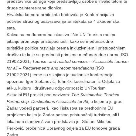
predstavnike udruga koje predstavljaju osobe s invaliditetom te
druge zainteresirane dionike.
Hrvatska komora arhitekata bodovala je Konferenciju za
potrebe stručnog usavršavanja arhitekata sa 4 akademska
sata.
Kakva su međunarodna iskustva i što UN Tourism radi po
pitanju promocije pristupačnosti, kako se međunarodne
turističke politike razvijaju prema inkluzivnijem i pristupačnijem
društvu te koje su prednosti primjene međunarodne norme ISO
21902:2021,
Tourism and related services -- Accessible tourism
for all -- Requirements and recommendations
(ISO
21902:2021) teme su s kojima je sudionike konferencije
upoznao Igor Stefanović, Tehnički koordinator, iz Odjela za
etiku, kulturu i društvenu odgovornost iz UNTourism
Aktualni EU projekt pod nazivom:
The Sustainable Tourism
Partnership: Destinations Accessible for All
, u kojemu je grad
Zadar vodeći partneri, kao i iskustva sa prethodnim EU
projektom kojim je Zadar postao pristupačniji turistima, ali i
lokalnom stanovništvom predstavila je Stefani Mikulec
Perković, pročelnica Upravnog odjela za EU fondove grada
Zadra.