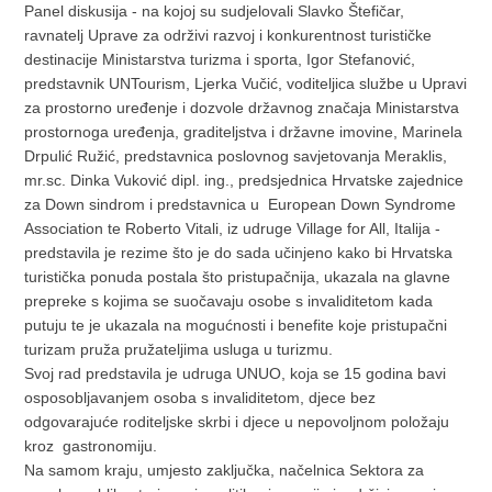
Panel diskusija - na kojoj su sudjelovali Slavko Štefičar,
ravnatelj Uprave za održivi razvoj i konkurentnost turističke
destinacije Ministarstva turizma i sporta, Igor Stefanović,
predstavnik UNTourism, Ljerka Vučić, voditeljica službe u Upravi
za prostorno uređenje i dozvole državnog značaja Ministarstva
prostornoga uređenja, graditeljstva i državne imovine, Marinela
Drpulić Ružić, predstavnica poslovnog savjetovanja Meraklis,
mr.sc. Dinka Vuković dipl. ing., predsjednica Hrvatske zajednice
za Down sindrom i predstavnica u European Down Syndrome
Association te Roberto Vitali, iz udruge Village for All, Italija -
predstavila je rezime što je do sada učinjeno kako bi Hrvatska
turistička ponuda postala što pristupačnija, ukazala na glavne
prepreke s kojima se suočavaju osobe s invaliditetom kada
putuju te je ukazala na mogućnosti i benefite koje pristupačni
turizam pruža pružateljima usluga u turizmu.
Svoj rad predstavila je udruga UNUO, koja se 15 godina bavi
osposobljavanjem osoba s invaliditetom, djece bez
odgovarajuće roditeljske skrbi i djece u nepovoljnom položaju
kroz gastronomiju.
Na samom kraju, umjesto zaključka, načelnica Sektora za