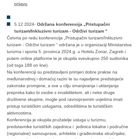
prijavu
5.12.2024-
Održana konferencija „Pristupačni
turizam/Inkluzivni turizam - Održivi turizam “
Četvrta po redu konferencija „Pristupačni turizam/Inkluzivni
turizam - Održivi turizam “ održana je u organizaciji Ministarstva
turizma i sporta 5. prosinca 2024.g. u Hotelu Zonar, Zagreb i
putem online platforme te je okupila sveukupno 250 sudionika
(od toga 188 on line).
Na konferenciji su predstavljeni primjeri dobre prakse na
međunarodnoj i domaćoj razini te su najavljene predstojeće
zakonske promjene, a sve u cilju smanjivanja i uklanjanja
prepreka kako bi osobe s invaliditetom, ali i neke druge
društvene skupine, mogle pod ravnopravnim uvjetima imati
pristup turističkim uslugama, odredištima te turističkim
aktivnostima.
Konferencija je okupila pružatelje usluga u turizmu,
predstavnike turističkih zajednica i jedinica lokalne i područne
(regionalne) samouprave, arhitekte i građevinske stručnjake,