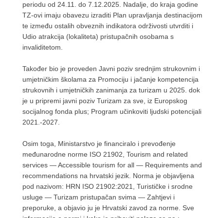
periodu od 24.11. do 7.12.2025. Nadalje, do kraja godine
TZ-ovi imaju obavezu izraditi Plan upravljanja destinacijom
te između ostalih obveznih indikatora održivosti utvrditi i
Udio atrakcija (lokaliteta) pristupačnih osobama s
invaliditetom.
Također bio je proveden Javni poziv srednjim strukovnim i
umjetničkim školama za Promociju i jačanje kompetencija
strukovnih i umjetničkih zanimanja za turizam u 2025. dok
je u pripremi javni poziv Turizam za sve, iz Europskog
socijalnog fonda plus; Program učinkoviti ljudski potencijali
2021.-2027.
Osim toga, Ministarstvo je financiralo i prevođenje
međunarodne norme ISO 21902, Tourism and related
services — Accessible tourism for all — Requirements and
recommendations na hrvatski jezik. Norma je objavljena
pod nazivom: HRN ISO 21902:2021, Turističke i srodne
usluge — Turizam pristupačan svima — Zahtjevi i
preporuke, a objavio ju je Hrvatski zavod za norme. Sve