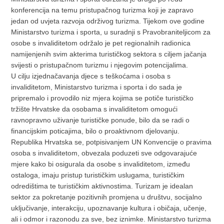
konferencija na temu pristupačnog turizma koji je zapravo
jedan od uvjeta razvoja održivog turizma. Tijekom ove godine
Ministarstvo turizma i sporta, u suradnji s Pravobraniteljicom za
osobe s invaliditetom održalo je pet regionalnih radionica
namijenjenih svim akterima turističkog sektora s ciljem jačanja
svijesti o pristupačnom turizmu i njegovim potencijalima.
U cilju izjednačavanja djece s teškoćama i osoba s
invaliditetom, Ministarstvo turizma i sporta i do sada je
pripremalo i provodilo niz mjera kojima se potiče turističko
tržište Hrvatske da osobama s invaliditetom omogući
ravnopravno uživanje turističke ponude, bilo da se radi o
financijskim poticajima, bilo o proaktivnom djelovanju.
Republika Hrvatska se, potpisivanjem UN Konvencije o pravima
osoba s invaliditetom, obvezala poduzeti sve odgovarajuće
mjere kako bi osigurala da osobe s invaliditetom, između
ostaloga, imaju pristup turističkim uslugama, turističkim
odredištima te turističkim aktivnostima. Turizam je idealan
sektor za pokretanje pozitivnih promjena u društvu, socijalno
uključivanje, interakciju, upoznavanje kultura i običaja, učenje,
ali i odmor i razonodu za sve, bez iznimke. Ministarstvo turizma