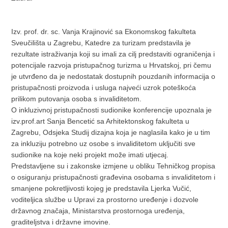
Izv. prof. dr. sc. Vanja Krajinović sa Ekonomskog fakulteta
Sveučilišta u Zagrebu, Katedre za turizam predstavila je
rezultate istraživanja koji su imali za cilj predstaviti ograničenja i
potencijale razvoja pristupačnog turizma u Hrvatskoj, pri čemu
je utvrđeno da je nedostatak dostupnih pouzdanih informacija o
pristupačnosti proizvoda i usluga najveći uzrok poteškoća
prilikom putovanja osoba s invaliditetom.
O inkluzivnoj pristupačnosti sudionike konferencije upoznala je
izv.prof.art Sanja Bencetić sa Arhitektonskog fakulteta u
Zagrebu, Odsjeka Studij dizajna koja je naglasila kako je u tim
za inkluziju potrebno uz osobe s invaliditetom uključiti sve
sudionike na koje neki projekt može imati utjecaj.
Predstavljene su i zakonske izmjene u obliku Tehničkog propisa
o osiguranju pristupačnosti građevina osobama s invaliditetom i
smanjene pokretljivosti kojeg je predstavila Ljerka Vučić,
voditeljica službe u Upravi za prostorno uređenje i dozvole
državnog značaja, Ministarstva prostornoga uređenja,
graditeljstva i državne imovine.