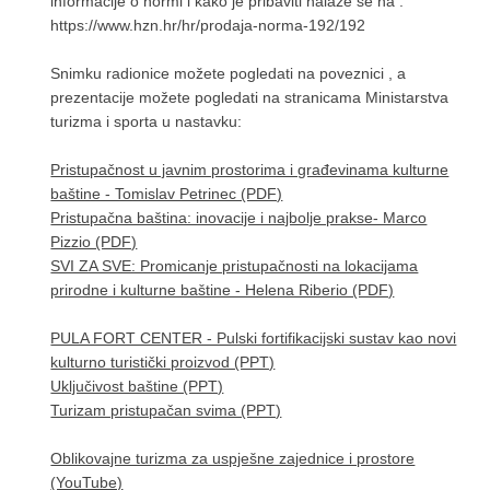
informacije o normi i kako je pribaviti nalaze se na :
https://www.hzn.hr/hr/prodaja-norma-192/192
Snimku radionice možete pogledati na poveznici , a
prezentacije možete pogledati na stranicama Ministarstva
turizma i sporta u nastavku:
Pristupačnost u javnim prostorima i građevinama kulturne
baštine - Tomislav Petrinec (PDF)
Pristupačna baština: inovacije i najbolje prakse- Marco
Pizzio (PDF)
SVI ZA SVE: Promicanje pristupačnosti na lokacijama
prirodne i kulturne baštine - Helena Riberio (PDF)
PULA FORT CENTER - Pulski fortifikacijski sustav kao novi
kulturno turistički proizvod (PPT)
Uključivost baštine (PPT)
Turizam pristupačan svima (PPT)
Oblikovajne turizma za uspješne zajednice i prostore
(YouTube)