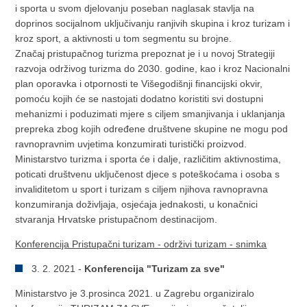
i sporta u svom djelovanju poseban naglasak stavlja na
doprinos socijalnom uključivanju ranjivih skupina i kroz turizam i
kroz sport, a aktivnosti u tom segmentu su brojne.
Značaj pristupačnog turizma prepoznat je i u novoj Strategiji
razvoja održivog turizma do 2030. godine, kao i kroz Nacionalni
plan oporavka i otpornosti te Višegodišnji financijski okvir,
pomoću kojih će se nastojati dodatno koristiti svi dostupni
mehanizmi i poduzimati mjere s ciljem smanjivanja i uklanjanja
prepreka zbog kojih određene društvene skupine ne mogu pod
ravnopravnim uvjetima konzumirati turistički proizvod.
Ministarstvo turizma i sporta će i dalje, različitim aktivnostima,
poticati društvenu uključenost djece s poteškoćama i osoba s
invaliditetom u sport i turizam s ciljem njihova ravnopravna
konzumiranja doživljaja, osjećaja jednakosti, u konačnici
stvaranja Hrvatske pristupačnom destinacijom.
Konferencija Pristupačni turizam - održivi turizam - snimka
3. 2. 2021 -
Konferencija "Turizam za sve"
Ministarstvo je 3.prosinca 2021. u Zagrebu organiziralo