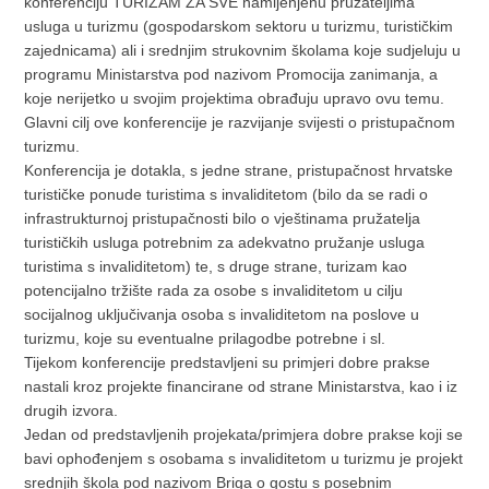
konferenciju TURIZAM ZA SVE namijenjenu pružateljima
usluga u turizmu (gospodarskom sektoru u turizmu, turističkim
zajednicama) ali i srednjim strukovnim školama koje sudjeluju u
programu Ministarstva pod nazivom Promocija zanimanja, a
koje nerijetko u svojim projektima obrađuju upravo ovu temu.
Glavni cilj ove konferencije je razvijanje svijesti o pristupačnom
turizmu.
Konferencija je dotakla, s jedne strane, pristupačnost hrvatske
turističke ponude turistima s invaliditetom (bilo da se radi o
infrastrukturnoj pristupačnosti bilo o vještinama pružatelja
turističkih usluga potrebnim za adekvatno pružanje usluga
turistima s invaliditetom) te, s druge strane, turizam kao
potencijalno tržište rada za osobe s invaliditetom u cilju
socijalnog uključivanja osoba s invaliditetom na poslove u
turizmu, koje su eventualne prilagodbe potrebne i sl.
Tijekom konferencije predstavljeni su primjeri dobre prakse
nastali kroz projekte financirane od strane Ministarstva, kao i iz
drugih izvora.
Jedan od predstavljenih projekata/primjera dobre prakse koji se
bavi ophođenjem s osobama s invaliditetom u turizmu je projekt
srednjih škola pod nazivom Briga o gostu s posebnim