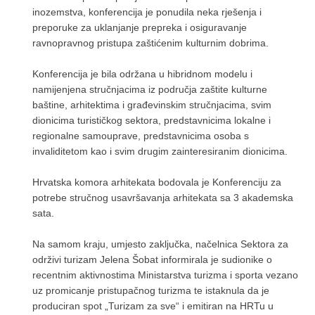
inozemstva, konferencija je ponudila neka rješenja i
preporuke za uklanjanje prepreka i osiguravanje
ravnopravnog pristupa zaštićenim kulturnim dobrima.
Konferencija je bila održana u hibridnom modelu i
namijenjena stručnjacima iz područja zaštite kulturne
baštine, arhitektima i građevinskim stručnjacima, svim
dionicima turističkog sektora, predstavnicima lokalne i
regionalne samouprave, predstavnicima osoba s
invaliditetom kao i svim drugim zainteresiranim dionicima.
Hrvatska komora arhitekata bodovala je Konferenciju za
potrebe stručnog usavršavanja arhitekata sa 3 akademska
sata.
Na samom kraju, umjesto zaključka, načelnica Sektora za
održivi turizam Jelena Šobat informirala je sudionike o
recentnim aktivnostima Ministarstva turizma i sporta vezano
uz promicanje pristupačnog turizma te istaknula da je
produciran spot „Turizam za sve“ i emitiran na HRTu u