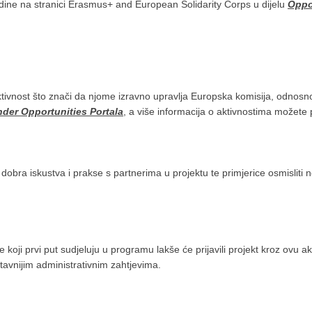
odine na stranici Erasmus+ and European Solidarity Corps u dijelu
Oppo
aktivnost što znači da njome izravno upravlja Europska komisija, odnosn
der Opportunities Portala
, a više informacija o aktivnostima možete
dobra iskustva i prakse s partnerima u projektu te primjerice osmisliti
e koji prvi put sudjeluju u programu lakše će prijavili projekt kroz ovu a
avnijim administrativnim zahtjevima.