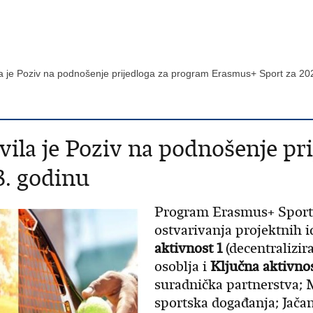
ila je Poziv na podnošenje prijedloga za program Erasmus+ Sport za 2
vila je Poziv na podnošenje pr
3. godinu
Program Erasmus+ Sport
ostvarivanja projektnih i
aktivnost 1
(decentralizir
osoblja i
Ključna aktivnos
suradnička partnerstva; 
sportska događanja; Jačan