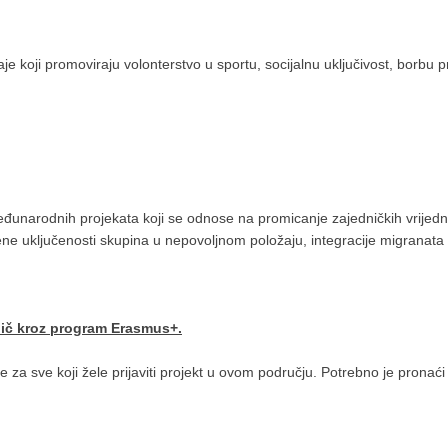
 koji promoviraju volonterstvo u sportu, socijalnu uključivost, borbu pr
eđunarodnih projekata koji se odnose na promicanje zajedničkih vrijedn
ene uključenosti skupina u nepovoljnom položaju, integracije migranata i
ič kroz program Erasmus+.
za sve koji žele prijaviti projekt u ovom području. Potrebno je pronaći 