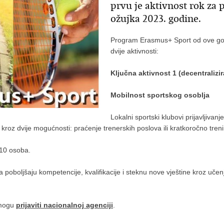
prvu je aktivnost rok za p
ožujka 2023. godine.
Program Erasmus+ Sport od ove godi
dvije aktivnosti:
Ključna aktivnost 1 (decentralizir
Mobilnost
sportskog osoblja
Lokalni sportski klubovi prijavljiva
oz dvije mogućnosti: praćenje trenerskih poslova ili kratkoročno tren
 10 osoba.
a poboljšaju kompetencije, kvalifikacije i steknu nove vještine kroz uč
i mogu
prijaviti nacionalnoj agenciji
.