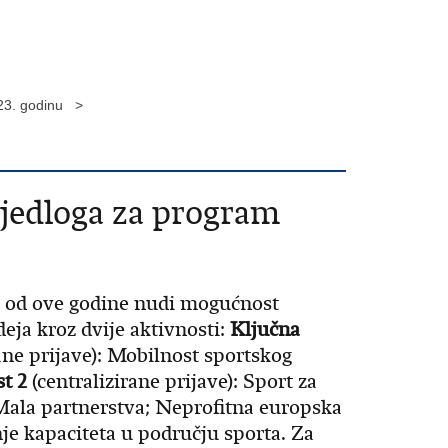
023. godinu >
ijedloga za program
 od ove godine nudi mogućnost
deja kroz dvije aktivnosti:
Ključna
ane prijave): Mobilnost sportskog
t 2
(centralizirane prijave): Sport za
Mala partnerstva; Neprofitna europska
je kapaciteta u području sporta. Za