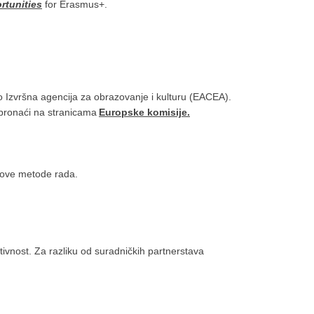
rtunities
for Erasmus+.
o Izvršna agencija za obrazovanje i kulturu (EACEA).
 pronaći na stranicama
Europske komisije.
 nove metode rada.
ktivnost. Za razliku od suradničkih partnerstava