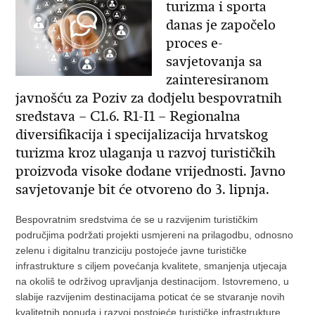
turizma i sporta
danas je započelo
proces e-
savjetovanja sa
zainteresiranom
javnošću za Poziv za dodjelu bespovratnih
sredstava – C1.6. R1-I1 – Regionalna
diversifikacija i specijalizacija hrvatskog
turizma kroz ulaganja u razvoj turističkih
proizvoda visoke dodane vrijednosti. Javno
savjetovanje bit će otvoreno do 3. lipnja.
Bespovratnim sredstvima će se u razvijenim turističkim
područjima podržati projekti usmjereni na prilagodbu, odnosno
zelenu i digitalnu tranziciju postojeće javne turističke
infrastrukture s ciljem povećanja kvalitete, smanjenja utjecaja
na okoliš te održivog upravljanja destinacijom. Istovremeno, u
slabije razvijenim destinacijama poticat će se stvaranje novih
kvalitetnih ponuda i razvoj postojeće turističke infrastrukture.