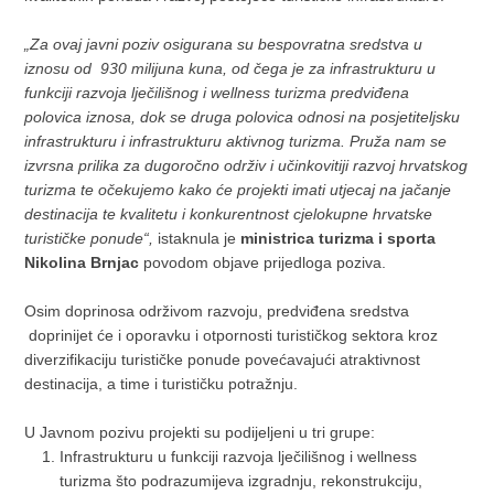
„Za ovaj javni poziv osigurana su bespovratna sredstva u
iznosu od 930 milijuna kuna, od čega je za infrastrukturu u
funkciji razvoja lječilišnog i wellness turizma predviđena
polovica iznosa, dok se druga polovica odnosi na posjetiteljsku
infrastrukturu i infrastrukturu aktivnog turizma. Pruža nam se
izvrsna prilika za dugoročno održiv i učinkovitiji razvoj hrvatskog
turizma te očekujemo kako će projekti imati utjecaj na jačanje
destinacija te kvalitetu i konkurentnost cjelokupne hrvatske
turističke ponude“,
istaknula je
ministrica turizma i sporta
Nikolina Brnjac
povodom objave prijedloga poziva.
Osim doprinosa održivom razvoju, predviđena sredstva
doprinijet će i oporavku i otpornosti turističkog sektora kroz
diverzifikaciju turističke ponude povećavajući atraktivnost
destinacija, a time i turističku potražnju.
U Javnom pozivu projekti su podijeljeni u tri grupe:
Infrastrukturu u funkciji razvoja lječilišnog i wellness
turizma što podrazumijeva izgradnju, rekonstrukciju,