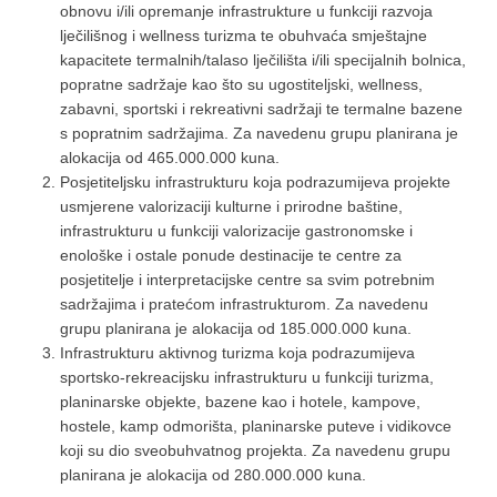
obnovu i/ili opremanje infrastrukture u funkciji razvoja
lječilišnog i wellness turizma te obuhvaća smještajne
kapacitete termalnih/talaso lječilišta i/ili specijalnih bolnica,
popratne sadržaje kao što su ugostiteljski, wellness,
zabavni, sportski i rekreativni sadržaji te termalne bazene
s popratnim sadržajima. Za navedenu grupu planirana je
alokacija od 465.000.000 kuna.
Posjetiteljsku infrastrukturu koja podrazumijeva projekte
usmjerene valorizaciji kulturne i prirodne baštine,
infrastrukturu u funkciji valorizacije gastronomske i
enološke i ostale ponude destinacije te centre za
posjetitelje i interpretacijske centre sa svim potrebnim
sadržajima i pratećom infrastrukturom. Za navedenu
grupu planirana je alokacija od 185.000.000 kuna.
Infrastrukturu aktivnog turizma koja podrazumijeva
sportsko-rekreacijsku infrastrukturu u funkciji turizma,
planinarske objekte, bazene kao i hotele, kampove,
hostele, kamp odmorišta, planinarske puteve i vidikovce
koji su dio sveobuhvatnog projekta. Za navedenu grupu
planirana je alokacija od 280.000.000 kuna.