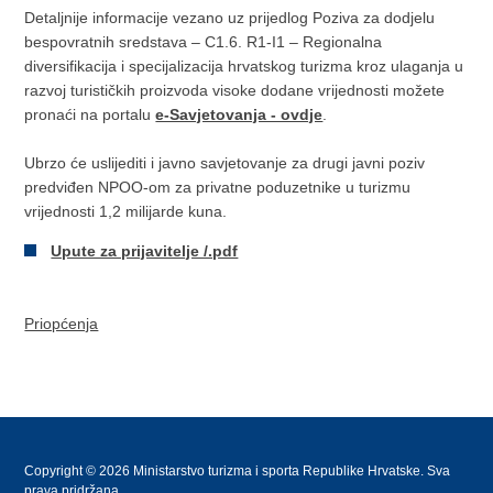
Detaljnije informacije vezano uz prijedlog Poziva za dodjelu
bespovratnih sredstava – C1.6. R1-I1 – Regionalna
diversifikacija i specijalizacija hrvatskog turizma kroz ulaganja u
razvoj turističkih proizvoda visoke dodane vrijednosti možete
pronaći na portalu
e-Savjetovanja - ovdje
.
Ubrzo će uslijediti i javno savjetovanje za drugi javni poziv
predviđen NPOO-om za privatne poduzetnike u turizmu
vrijednosti 1,2 milijarde kuna.
Upute za prijavitelje /.pdf
Priopćenja
Copyright © 2026 Ministarstvo turizma i sporta Republike Hrvatske. Sva
prava pridržana