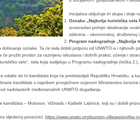
u socijalnom, gospodarskom i okol
Inicijativa uključuje tri stupa i dvije 
Oznaku „Najbolja turistička sel
izvanredan primjer destinacije rural
oblicima – ekonomskoj, društvenoj i
Program nadogradnje „Najbolja t
 za dobivanje oznake. Ta će sela dobiti potporu od UNWTO-a i njihovih 
ja će pružiti prostor za razmjenu iskustava i dobrih praksi, učenje i stvar
rističko selo“, sela koja sudjeluju u Programu nadogradnje (točka 2.), k
.
 odabir do tri kandidata koja će predstavljati Republiku Hrvatsku, a kand
abrane kandidate s najvišom prosječnom ocjenom Ministarstvo turizma i
dnog od nadolazećih međunarodnih UNWTO događanja.
je kandidata – Motovun, Vižinadu i Kaštelir Labince, koji su i dobili pr
na sljedećoj poveznici:
https://www.unwto.org/tourism-villages/en/the-ini