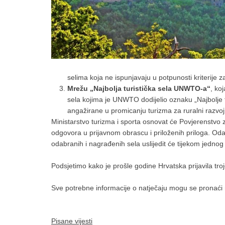
selima koja ne ispunjavaju u potpunosti kriterije
Mrežu „Najbolja turistička sela UNWTO-a“
, ko
sela kojima je UNWTO dodijelio oznaku „Najbolje tu
angažirane u promicanju turizma za ruralni razvoj
Ministarstvo turizma i sporta osnovat će Povjerenstvo za
odgovora u prijavnom obrascu i priloženih priloga. Od
odabranih i nagrađenih sela uslijedit će tijekom je
Podsjetimo kako je prošle godine Hrvatska prijavila tro
Sve potrebne informacije o natječaju mogu se pronaći 
Pisane vijesti