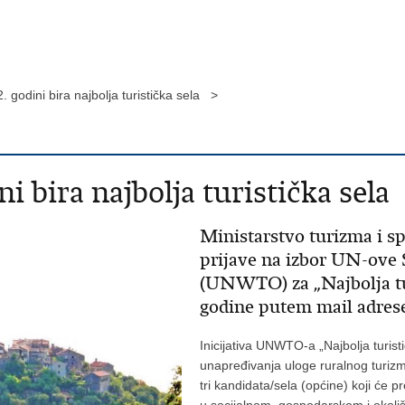
godini bira najbolja turistička sela >
bira najbolja turistička sela
Ministarstvo turizma i sp
prijave na izbor UN-ove S
(UNWTO) za „Najbolja turi
godine putem mail adres
Inicijativa UNWTO-a „Najbolja turist
unapređivanja uloge ruralnog turiz
tri kandidata/sela (općine) koji će 