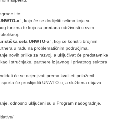
išnom aspektu.
nagrade i to:
a UNWTO-a“
, koja će se dodijeliti selima koja su
nog turizma te koja su predana održivosti u svim
 okolišnoj.
uristička sela UNWTO-a“
, koji će koristiti brojnim
partnera u radu na problematičnim područjima.
anje novih prilika za razvoj, a uključivat će predstavnike
ao i stručnjake, partnere iz javnog i privatnog sektora
idati će se ocjenjivati prema kvaliteti priloženih
 sporta će proslijediti UNWTO-u, a službena objava
iznanje, odnosno uključeni su u Program nadogradnje.
tiative/