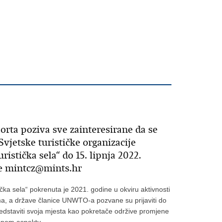
orta poziva sve zainteresirane da se
vjetske turističke organizacije
stička sela“ do 15. lipnja 2022.
e mintcz@mints.hr
ička sela“ pokrenuta je 2021. godine u okviru aktivnosti
ma, a države članice UNWTO-a pozvane su prijaviti do
predstaviti svoja mjesta kao pokretače održive promjene