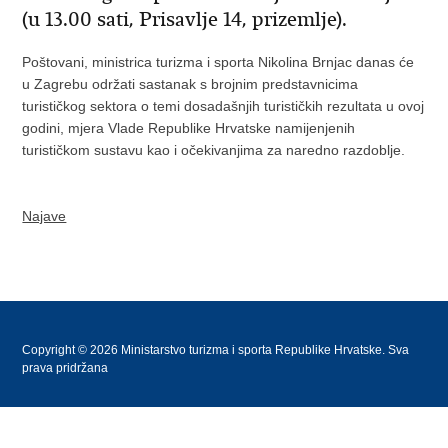
(u 13.00 sati, Prisavlje 14, prizemlje).
Poštovani, ministrica turizma i sporta Nikolina Brnjac danas će
u Zagrebu održati sastanak s brojnim predstavnicima
turističkog sektora o temi dosadašnjih turističkih rezultata u ovoj
godini, mjera Vlade Republike Hrvatske namijenjenih
turističkom sustavu kao i očekivanjima za naredno razdoblje.
Najave
Copyright © 2026 Ministarstvo turizma i sporta Republike Hrvatske. Sva
prava pridržana