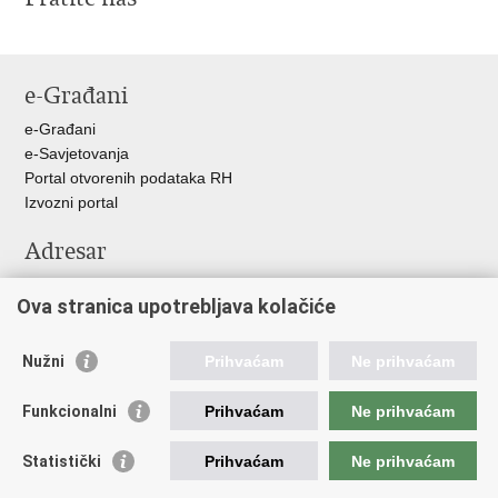
e-Građani
e-Građani
e-Savjetovanja
Portal otvorenih podataka RH
Izvozni portal
Adresar
Središnji katalog službenih dokumenata RH
Ova stranica upotrebljava kolačiće
Adresar tijela javne vlasti
Pozivi za žurnu pomoć
Nužni
Prihvaćam
Ne prihvaćam
Korisne poveznice
Funkcionalni
Prihvaćam
Ne prihvaćam
Vlada RH
Hrvatski sabor
Statistički
Prihvaćam
Ne prihvaćam
Predsjednik RH
Pučka pravobraniteljica