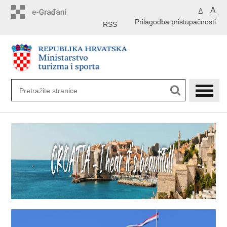
Preskoči
A
A
na
Prilagodba pristupačnosti
glavni
RSS
sadržaj