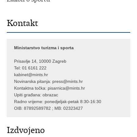
Kontakt
Ministarstvo turizma i sporta
Prisavlje 14, 10000 Zagreb
Tel: 01 6161 222
kabinet@mints.hr
Novinarska pitanja:
press@mints.hr
Kontaktna točka:
pisarnica@mints.hr
Upiti građana:
obrazac
Radno vrijeme: ponedjeljak-petak 8:30-16:30
OIB: 87892589782 ; MB: 02323427
Izdvojeno