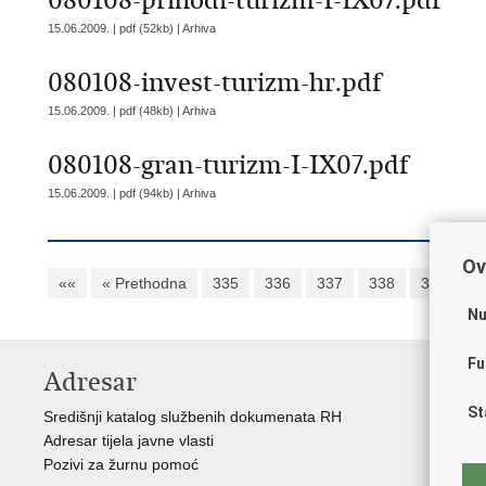
080108-prihodi-turizm-I-IX07.pdf
15.06.2009. | pdf (52kb) |
Arhiva
080108-invest-turizm-hr.pdf
15.06.2009. | pdf (48kb) |
Arhiva
080108-gran-turizm-I-IX07.pdf
15.06.2009. | pdf (94kb) |
Arhiva
Ov
««
« Prethodna
335
336
337
338
339
3
Nu
Fu
Adresar
K
St
Središnji katalog službenih dokumenata RH
Vl
Adresar tijela javne vlasti
Hrv
Pozivi za žurnu pomoć
Pre