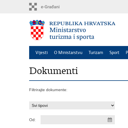
Preskoči
na
glavni
sadržaj
Vijesti
O Ministarstvu
Turizam
Sport
P
Dokumenti
Filtrirajte dokumente:
Od: