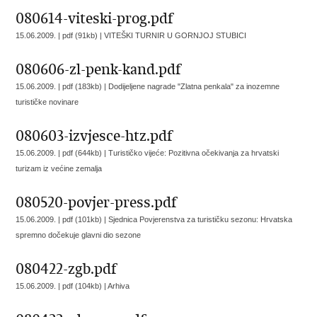
080614-viteski-prog.pdf
15.06.2009. | pdf (91kb) |
VITEŠKI TURNIR U GORNJOJ STUBICI
080606-zl-penk-kand.pdf
15.06.2009. | pdf (183kb) |
Dodijeljene nagrade "Zlatna penkala" za inozemne
turističke novinare
080603-izvjesce-htz.pdf
15.06.2009. | pdf (644kb) |
Turističko vijeće: Pozitivna očekivanja za hrvatski
turizam iz većine zemalja
080520-povjer-press.pdf
15.06.2009. | pdf (101kb) |
Sjednica Povjerenstva za turističku sezonu: Hrvatska
spremno dočekuje glavni dio sezone
080422-zgb.pdf
15.06.2009. | pdf (104kb) |
Arhiva