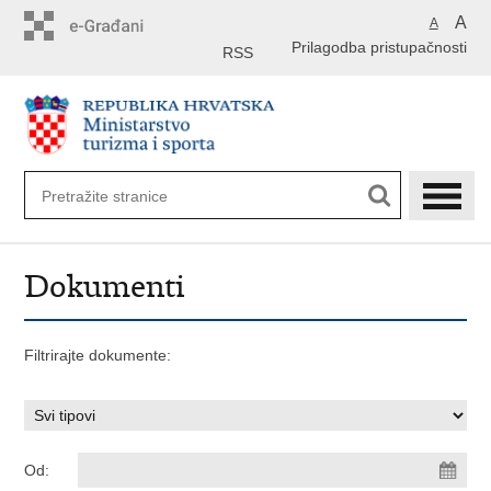
Preskoči
A
A
na
Prilagodba pristupačnosti
glavni
RSS
sadržaj
Dokumenti
Filtrirajte dokumente:
Od: