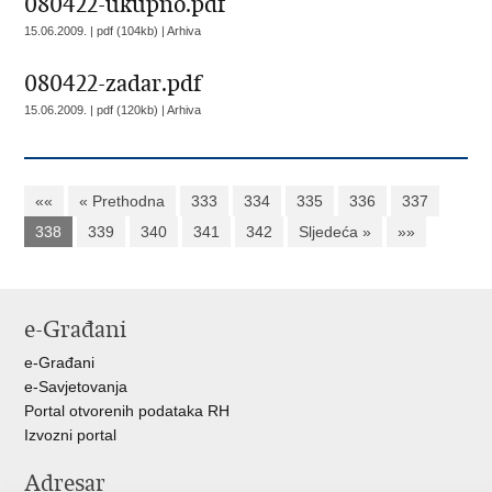
080422-ukupno.pdf
15.06.2009. | pdf (104kb) |
Arhiva
080422-zadar.pdf
15.06.2009. | pdf (120kb) |
Arhiva
««
« Prethodna
333
334
335
336
337
338
339
340
341
342
Sljedeća »
»»
e-Građani
e-Građani
e-Savjetovanja
Portal otvorenih podataka RH
Izvozni portal
Adresar