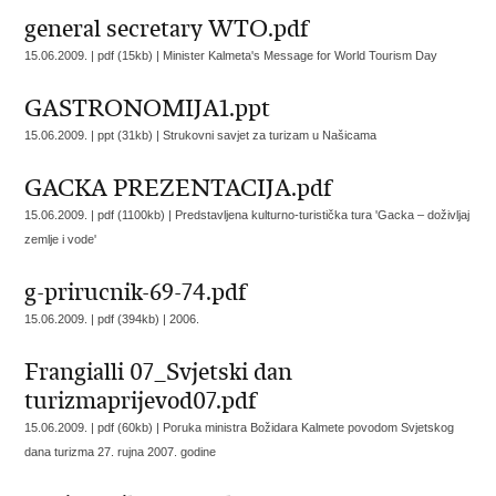
general secretary WTO.pdf
15.06.2009. | pdf (15kb) |
Minister Kalmeta's Message for World Tourism Day
GASTRONOMIJA1.ppt
15.06.2009. | ppt (31kb) |
Strukovni savjet za turizam u Našicama
GACKA PREZENTACIJA.pdf
15.06.2009. | pdf (1100kb) |
Predstavljena kulturno-turistička tura 'Gacka – doživljaj
zemlje i vode'
g-prirucnik-69-74.pdf
15.06.2009. | pdf (394kb) |
2006.
Frangialli 07_Svjetski dan
turizmaprijevod07.pdf
15.06.2009. | pdf (60kb) |
Poruka ministra Božidara Kalmete povodom Svjetskog
dana turizma 27. rujna 2007. godine