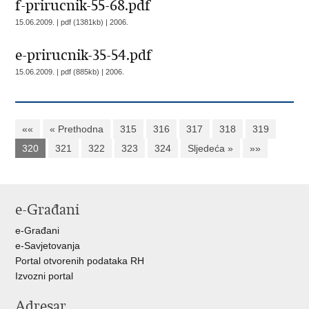
f-prirucnik-55-68.pdf
15.06.2009. | pdf (1381kb) |
2006.
e-prirucnik-35-54.pdf
15.06.2009. | pdf (885kb) |
2006.
««
« Prethodna
315
316
317
318
319
320
321
322
323
324
Sljedeća »
»»
e-Građani
e-Građani
e-Savjetovanja
Portal otvorenih podataka RH
Izvozni portal
Adresar