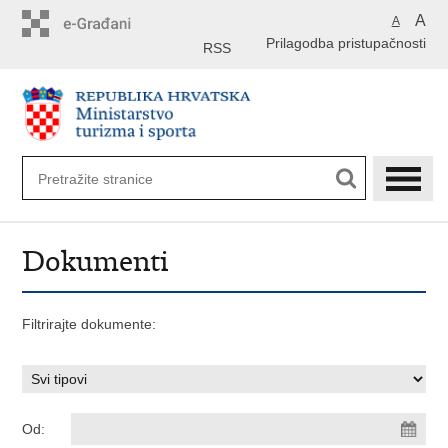
Preskoči
A
A
na
Prilagodba pristupačnosti
glavni
RSS
sadržaj
Dokumenti
Filtrirajte dokumente:
Od: